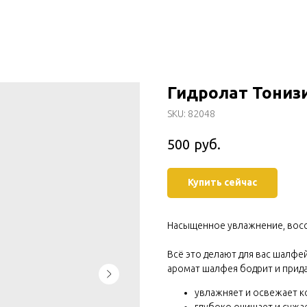
Гидролат Тониз
SKU:
82048
руб.
500
Купить сейчас
Насыщенное увлажнение, восс
Всё это делают для вас шалфе
аромат шалфея бодрит и прида
увлажняет и освежает 