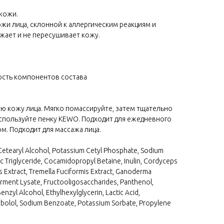
 кожи.
жи лица, склонной к аллергическим реакциям и
ает и не пересушивает кожу.
ость компонентов состава
хую кожу лица. Мягко помассируйте, затем тщательно
используйте пенку KEWO. Подходит для ежедневного
м. Подходит для массажа лица.
 Cetearyl Alcohol, Potassium Cetyl Phosphate, Sodium
ic Triglyceride, Cocamidopropyl Betaine, Inulin, Cordyceps
s Extract, Tremella Fuciformis Extract, Ganoderma
erment Lysate, Fructooligosaccharides, Panthenol,
nzyl Alcohol, Ethylhexylglycerin, Lactic Acid,
sabolol, Sodium Benzoate, Potassium Sorbate, Propylene