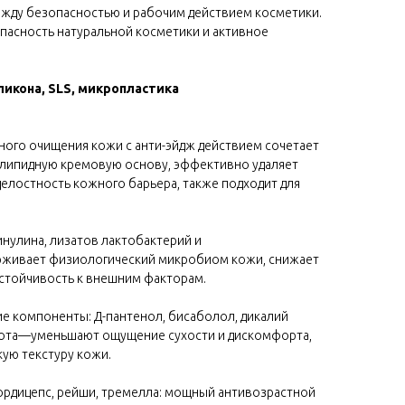
жду безопасностью и рабочим действием косметики.
пасность натуральной косметики и активное
ликона, SLS, микропластика
ного очищения кожи с анти-эйдж действием сочетает
липидную кремовую основу, эффективно удаляет
 целостность кожного барьера, также подходит для
нулина, лизатов лактобактерий и
рживает физиологический микробиом кожи, снижает
устойчивость к внешним факторам.
 компоненты: Д-пантенол, бисаболол, дикалий
лота—уменьшают ощущение сухости и дискомфорта,
ую текстуру кожи.
ордицепс, рейши, тремелла: мощный антивозрастной