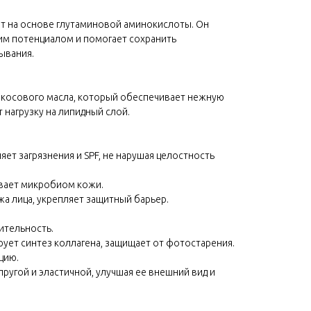
 на основе глутаминовой аминокислоты. Он
м потенциалом и помогает сохранить
ывания.
окосового масла, который обеспечивает нежную
 нагрузку на липидный слой.
яет загрязнения и SPF, не нарушая целостность
ивает микробиом кожи.
жа лица, укрепляет защитный барьер.
ительность.
ирует синтез коллагена, защищает от фотостарения.
цию.
упругой и эластичной, улучшая ее внешний вид и