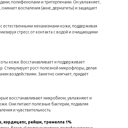
идами, полифенолами и тритерпенами. Он увлажняет,
, снимает воспаления (акне, дерматиты) и защищает
и с естественными механизмами кожи, поддерживая
мизируя стресс от контакта с водой и очищающими
соты кожи. Восстанавливает и поддерживает
р. Стимулирует рост полезной микрофлоры, делая
ним воздействиям. Заметно смягчает, придаёт
орые восстанавливают микробиом, увлажняют и
ожи. Они питают полезные бактерии, подавляя
аления и чувствительность
, кордицепс, рейши, тремелла 1%