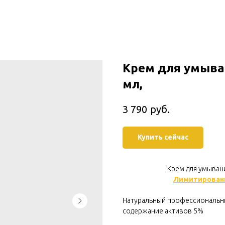
Крем для умыван
мл,
руб.
3 790
Купить сейчас
Крем для умывани
Лимитированн
Натуральный профессиональны
содержание активов 5%