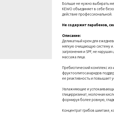
Больше не нужно выбирать ме
KEWO объединяет в себе безо
действие профессиональной.
Не содержит парабенов, си
Описание:
Деликатный крем для ежеднев
мягкую очищающую систему и 
загрязнения и SPF, не нарушая
массажа лица.
Пребиотический комплекс из и
фруктоолигосахаридов подде
ее реактивность и повышает 
Увлажняющие и успокаивающие
глицирризинат, молочная кис
формируя более ровную, гладк
Концентрат грибов шиитаке, к