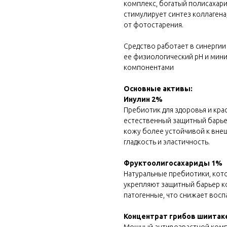
комплекс, богатый полисахар
стимулирует синтез коллагена
от фотостарения.
Средство работает в синерги
ее физиологический pH и мини
компонентами
Основные активы:
Инулин 2%
Пребиотик для здоровья и кра
естественный защитный барье
кожу более устойчивой к внеш
гладкость и эластичность.
Фруктоолигосахариды 1%
Натуральные пребиотики, кот
укрепляют защитный барьер к
патогенные, что снижает восп
Концентрат грибов шиитаке