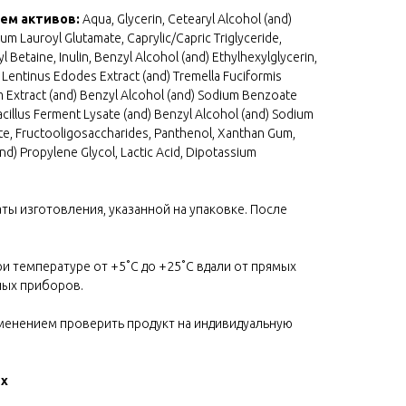
ием активов:
Aqua, Glycerin, Cetearyl Alcohol (and)
m Lauroyl Glutamate, Caprylic/Capric Triglyceride,
Betaine, Inulin, Benzyl Alcohol (and) Ethylhexylglycerin,
 Lentinus Edodes Extract (and) Tremella Fuciformis
 Extract (and) Benzyl Alcohol (and) Sodium Benzoate
cillus Ferment Lysate (and) Benzyl Alcohol (and) Sodium
e, Fructooligosaccharides, Panthenol, Xanthan Gum,
and) Propylene Glycol, Lactic Acid, Dipotassium
аты изготовления, указанной на упаковке. После
ри температуре от +5˚С до +25˚С вдали от прямых
ных приборов.
менением проверить продукт на индивидуальную
ых