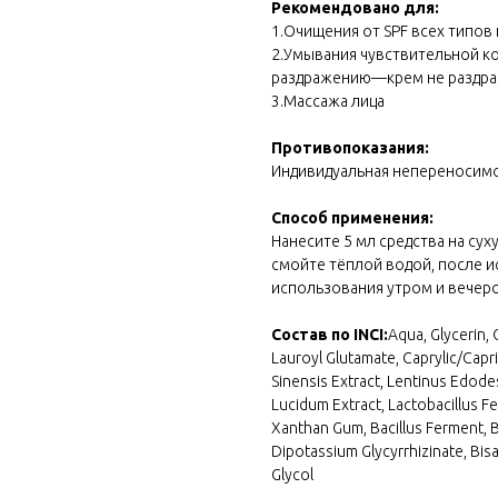
Рекомендовано для:
1.Очищения от SPF всех типов
2.Умывания чувствительной ко
раздражению—крем не раздраж
3.Массажа лица
Противопоказания:
Индивидуальная непереносим
Способ применения:
Нанесите 5 мл средства на су
смойте тёплой водой, после 
использования утром и вечеро
Состав по INCI:
Aqua, Glycerin,
Lauroyl Glutamate, Caprylic/Capr
Sinensis Extract, Lentinus Edode
Lucidum Extract, Lactobacillus F
Xanthan Gum, Bacillus Ferment, Be
Dipotassium Glycyrrhizinate, Bi
Glycol