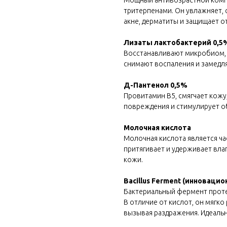
Мощный антивозрастной компл
тритерпенами. Он увлажняет, 
акне, дерматиты и защищает о
Лизаты лактобактерий 0,5
Восстанавливают микробиом, 
снимают воспаления и замедл
Д-Пантенол 0,5%
Провитамин В5, смягчает кожу
повреждения и стимулирует о
Молочная кислота
Молочная кислота является ч
притягивает и удерживает вла
кожи.
Bacillus Ferment (инноваци
Бактериальный фермент проте
В отличие от кислот, он мягк
вызывая раздражения. Идеаль