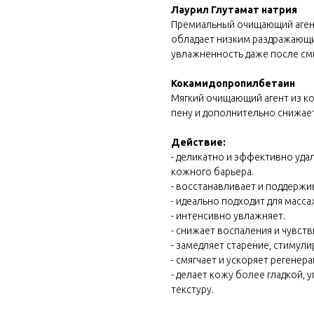
Лаурил Глутамат натрия
Премиальный очищающий агент
обладает низким раздражающи
увлажненность даже после см
Кокамидопропилбетаин
Мягкий очищающий агент из к
пену и дополнительно снижает
Действие:
- деликатно и эффективно удал
кожного барьера.
- восстанавливает и поддерж
- идеально подходит для масса
- интенсивно увлажняет.
- снижает воспаления и чувств
- замедляет старение, стимул
- смягчает и ускоряет регенера
- делает кожу более гладкой, 
текстуру.