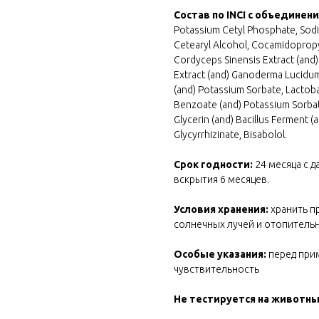
Состав по INCI с объединен
Potassium Cetyl Phosphate, Sodiu
Cetearyl Alcohol, Cocamidopropyl 
Cordyceps Sinensis Extract (and)
Extract (and) Ganoderma Lucidum
(and) Potassium Sorbate, Lactoba
Benzoate (and) Potassium Sorbat
Glycerin (and) Bacillus Ferment (
Glycyrrhizinate, Bisabolol.
Срок годности:
24 месяца с д
вскрытия 6 месяцев.
Условия хранения:
хранить п
солнечных лучей и отопитель
Особые указания:
перед при
чувствительность
Не тестируется на животн