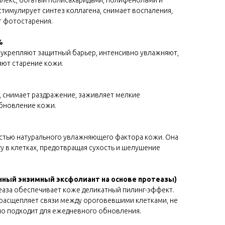
екс, богатый полисахаридами, полифенолами и
стимулирует синтез коллагена, снимает воспаления,
т фотостарения.
%
укрепляют защитный барьер, интенсивно увлажняют,
яют старение кожи.
, снимает раздражение, заживляет мелкие
бновление кожи.
астью натурального увлажняющего фактора кожи. Она
гу в клетках, предотвращая сухость и шелушение
онный энзимный эксфолиант на основе протеазы)
аза обеспечивает коже деликатный пилинг-эффект.
о расщепляет связи между ороговевшими клетками, не
но подходит для ежедневного обновления.