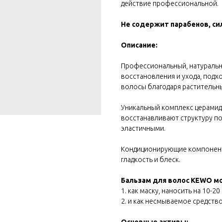
действие профессиональной.
Не содержит парабенов, си
Описание:
Профессиональный, натураль
восстановления и ухода, подх
волосы благодаря растительны
Уникальный комплекс церамидо
восстанавливают структуру п
эластичными.
Кондиционирующие компонент
гладкость и блеск.
Бальзам для волос KEWO м
1. как маску, наносить на 10-20
2. и как несмываемое средство