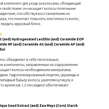
ный компонент для ухода за волосами, обладающий
 свойствами: он насыщает волосы полезными
идантами, способствуя восстановлению их
ера, что помогает повысить эластичность волос,
 придать здоровый блеск.
1%
act (and) Hydrogenated Lecithin (and) Ceramide EOP
mide NP (and) Ceramide AS (and) Ceramide AP (and)
iol
лос объединяет в себе питательные,
ые компоненты, направленные на оздоровление
асыщает волосы необходимыми минералами,
дами. Гидрогенизированный лецитин, церамиды и
ипидный барьер волоса, укрепляя кутикулу и
 то время как 1,2-гександиол обеспечивает
liqua Seed Extract (and) Zea Mays (Corn) Starch