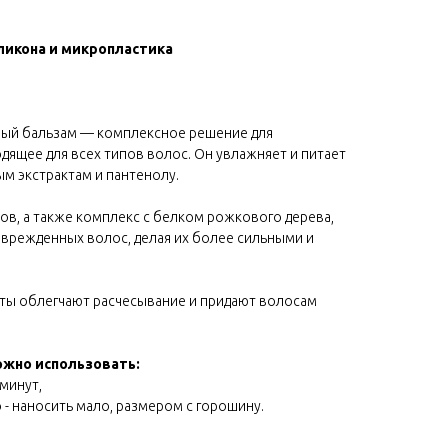
ликона и микропластика
ный бальзам — комплексное решение для
одящее для всех типов волос. Он увлажняет и питает
м экстрактам и пантенолу.
в, а также комплекс с белком рожкового дерева,
оврежденных волос, делая их более сильными и
ы облегчают расчесывание и придают волосам
ожно использовать:
 минут,
 - наносить мало, размером с горошину.