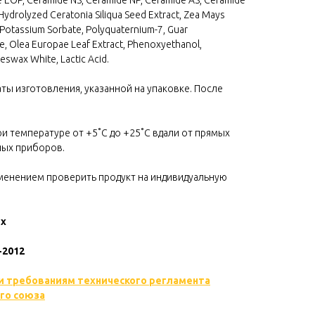
e EOP, Ceramide NS, Ceramide NP, Ceramide AS, Ceramide
 Hydrolyzed Ceratonia Siliqua Seed Extract, Zea Mays
 Potassium Sorbate, Polyquaternium-7, Guar
, Olea Europae Leaf Extract, Phenoxyethanol,
eeswax White, Lactic Acid.
аты изготовления, указанной на упаковке. После
ри температуре от +5˚С до +25˚С вдали от прямых
ных приборов.
менением проверить продукт на индивидуальную
ых
-2012
и требованиям технического регламента
го союза