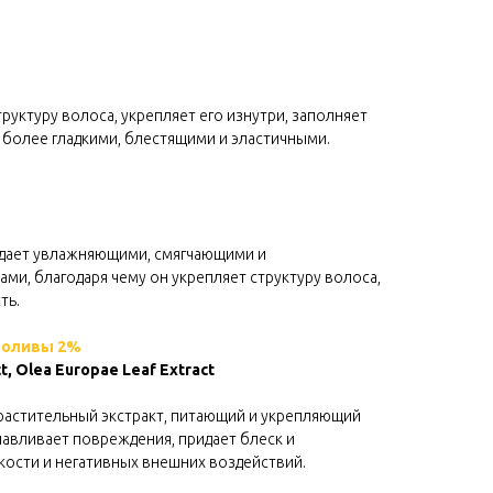
руктуру волоса, укрепляет его изнутри, заполняет
 более гладкими, блестящими и эластичными.
адает увлажняющими, смягчающими и
и, благодаря чему он укрепляет структуру волоса,
ть.
и оливы 2%
ct, Olea Europae Leaf Extract
 растительный экстракт, питающий и укрепляющий
навливает повреждения, придает блеск и
кости и негативных внешних воздействий.