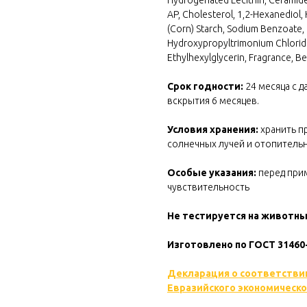
Hydrogenated Lecithin, Ceramid
AP, Cholesterol, 1,2-Hexanediol,
(Corn) Starch, Sodium Benzoate,
Hydroxypropyltrimonium Chloride
Ethylhexylglycerin, Fragrance, B
Срок годности:
24 месяца с д
вскрытия 6 месяцев.
Условия хранения:
хранить п
солнечных лучей и отопитель
Особые указания:
перед при
чувствительность
Не тестируется на животн
Изготовлено по ГОСТ 31460
Декларация о соответстви
Евразийского экономическо