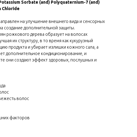
Potassium Sorbate (and) Polyquaternium-7 (and)
 Chloride
направлен на улучшение внешнего вида и сенсорных
 на создание дополнительной защиты.
мян рожкового дерева образует на волосах
учшая их структуру, в то время как кукурузный
цию продукта и убирает излишки кожного сала, а
ет дополнительное кондиционирование, и
сте они создают эффект здоровых, послушных и
уда
волос
свежесть волос
ешних факторов