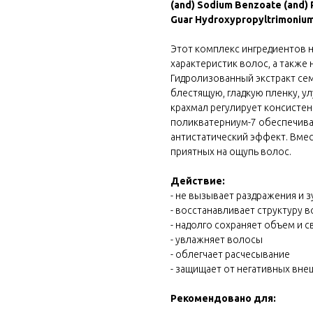
(and) Sodium Benzoate (and) 
Guar Hydroxypropyltrimonium
Этот комплекс ингредиентов 
характеристик волос, а также
Гидролизованный экстракт се
блестящую, гладкую пленку, ул
крахмал регулирует консистен
поликватерниум-7 обеспечива
антистатический эффект. Вме
приятных на ощупь волос.
Действие:
- не вызывает раздражения и з
- восстанавливает структуру 
- надолго сохраняет объем и 
- увлажняет волосы
- облегчает расчесывание
- защищает от негативных вн
Рекомендовано для: