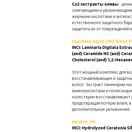
Со2 экстракты оливы
- цен
смягчающими и увлажняющими
жирными кислотами и антиокс
естественного защитного барь
защитить их от повреждений и
SpecKare AQUA CMD Blend 
INCI: Laminaria Digitata Extr
(and) Ceramide NS (and) Cera
Cholesterol (and) 1,2-Hexaned
Этот мощный комплекс для во
восстанавливающие и защитн
волос. Экстракт ламинарии н
аминокислотами и полисахари
холестерин восстанавливают л
предотвращая потерю влаги, в
дополнительное увлажнение.
Keratrix 1%
INCI: Hydrolyzed Ceratonia Si