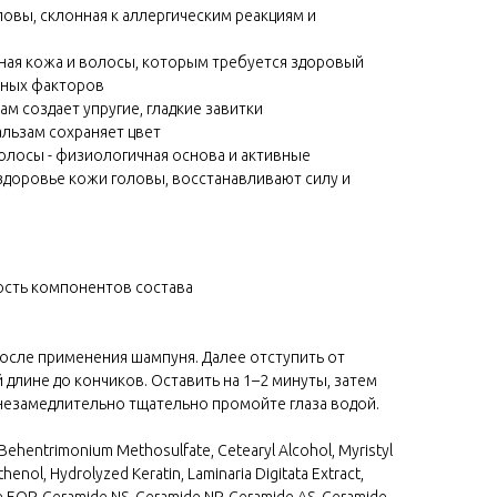
овы, склонная к аллергическим реакциям и
рная кожа и волосы, которым требуется здоровый
ивных факторов
ам создает упругие, гладкие завитки
льзам сохраняет цвет
олосы - физиологичная основа и активные
доровье кожи головы, восстанавливают силу и
ость компонентов состава
осле применения шампуня. Далее отступить от
 длине до кончиков. Оставить на 1–2 минуты, затем
, незамедлительно тщательно промойте глаза водой.
 Behentrimonium Methosulfate, Cetearyl Alcohol, Myristyl
thenol, Hydrolyzed Keratin, Laminaria Digitata Extract,