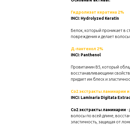
Основные активы:
Гидролизат кератина 2%
INCI: Hydrolyzed Keratin
Белок, который проникает в ст
повреждения и делает волосы
Д-пантенол 2%
INCI: Panthenol
Провитамин B5, который обл
восстанавливающими свойствам
придает им блеск и эластичнос
Со2 экстракты ламинарии 
INCI: Laminaria Digitata Extra
Со2 экстракты ламинарии
-
волосы по всей длине, восста
эластичность, защищая от лом