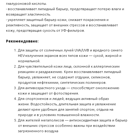
гиалуроновой кислоты.
- восстанавливает липидный барьер, предотвращает потерю влаги и
возвращает эластичность.
- укрепляет защитный барьер кожи, снижает покраснения и
реактивность, защищает от внешних стрессов и восстанавливает
кожу, предотвращая сухость от УФ-фильтров.
Рекомендовано:
Для защиты от солнечных лучей UVA/UVB и вредного синего
HEV-излучения экранов всех типов кожи — сухой, жирной и
нормальной.
Для чувствительной кожи лица, склонной к аллергическим
реакциям и раздражению. Крем восстанавливает липидный
барьер, увлажняет, не содержит отдушки, силиконов,
продуктов нефтехимии, синтетических полимеров.
Для антивозрастного ухода — способствует омоложению
кожи и защищает от фотостарения.
Для спортсменов и людей, ведущих активный образ
жизни. Водостойкость, длительная защита и увлажнение
делают крем удобным для занятий спортом, отдыха на
природе и в условиях повышенной влажности.
Для жителей мегаполисов — антиоксидантная защита и барьер
от внешних стрессов особенно важны при воздействии
загрязненного воздуха