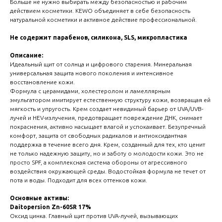
Больше не нужно выбирать между безопасностью и рабочим
действием косметики. KEWO объединяет в себе безопасность
натуральной косметики и активное действие профессиональной.
Не содержит парабенов, силикона, SLS, микропластика
Описание:
Идеальный щит от солнца и цифрового старения. Минеральная
универсальная защита нового поколения и интенсивное
восстановление кожи.
Формула с церамидами, холестеролом и ламеллярным
эмульгатором имитирует естественную структуру кожи, возвращая ей
мягкость и упругость. Крем создает невидимый барьер от UVA/UVB-
лучей и HEV-излучения, предотвращает повреждение ДНК, снимает
покраснения, активно насыщает влагой и успокаивает. Безупречный
комфорт, защита от свободных радикалов и антиоксидантная
поддержка в течение всего дня. Крем, созданный для тех, кто ценит
не только надежную защиту, но и заботу о молодости кожи. Это не
просто SPF, а комплексная система обороны от агрессивного
воздействия окружающей среды. Водостойкая формула не течет от
пота и воды. Подходит для всех оттенков кожи.
Основные активы:
Daitopersion Zn-60SR 17%
Оксид цинка. Главный щит против UVA-лучей, вызывающих