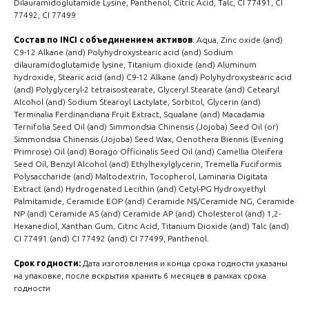
Dilauramidoglutamide Lysine, Panthenol, Citric Acid, Talc, CI 77491, CI
77492, CI 77499
Состав по INCI с объединением активов
: Aqua, Zinc oxide (and)
C9-12 Alkane (and) Polyhydroxystearic acid (and) Sodium
dilauramidoglutamide lysine, Titanium dioxide (and) Aluminum
hydroxide, Stearic acid (and) C9-12 Alkane (and) Polyhydroxystearic acid
(and) Polyglyceryl-2 tetraisostearate, Glyceryl Stearate (and) Cetearyl
Alcohol (and) Sodium Stearoyl Lactylate, Sorbitol, Glycerin (and)
Terminalia Ferdinandiana Fruit Extract, Squalane (and) Macadamia
Ternifolia Seed Oil (and) Simmondsia Chinensis (Jojoba) Seed Oil (or)
Simmondsia Chinensis (Jojoba) Seed Wax, Oenothera Biennis (Evening
Primrose) Oil (and) Borago Officinalis Seed Oil (and) Camellia Oleifera
Seed Oil, Benzyl Alcohol (and) Ethylhexylglycerin, Tremella Fuciformis
Polysaccharide (and) Maltodextrin, Tocopherol, Laminaria Digitata
Extract (and) Hydrogenated Lecithin (and) Cetyl-PG Hydroxyethyl
Palmitamide, Ceramide EOP (and) Ceramide NS/Ceramide NG, Ceramide
NP (and) Ceramide AS (and) Ceramide AP (and) Cholesterol (and) 1,2-
Hexanediol, Xanthan Gum, Citric Acid, Titanium Dioxide (and) Talc (and)
CI 77491 (and) CI 77492 (and) CI 77499, Panthenol.
Срок годности:
Дата изготовления и конца срока годности указаны
на упаковке, после вскрытия хранить 6 месяцев в рамках срока
годности