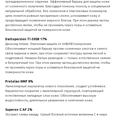
преждевременное старение. Эффективный барьер для защиты кожи
от солнечного излучения. Благодаря тонкому помолу и специальной
натуральной обработке, без силиконов и пластиковых полимеров,
цинк ложится ровным прозрачным слоем, успокаивает кожу и
предотвращает появление жирного блеска. При этом размер частиц
достаточно велик, чтобы не проникать через поры и оставаться
безопасной защитой на поверхности кожи.
Daitopersion Ti-50SR 17%
Диоксид титана. Эталонная защита от UVB/HEV-излучения.
Обеспечивает мощный барьер против солнечных ожогов и синего
света экранов и ламп, при этом сохраняет текстуру крема легкой и
податливой. Никаких белых разводов — только естественное сияние
и безупречный тон. При этом размер частиц достаточно велик, чтобы
не проникать через поры и оставаться безопасной защитой на
поверхности кожи.
Protelan NMF 8%
Ламеллярный эмульгатор нового поколения, создает устойчивое
бархатистое покрытие с ламеллярной структурой, повторяющей
естественные липидные слои кожи. Обеспечивает высокую
водостойкость, длительное увлажение и смягчение кожи.
Superox-C AF 2%
Экстракт сливы какаду. Самый богатый источник витамина C в мире.