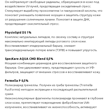
Он нейтрализует свободные радикалы, образующиеся в коже под
воздействием UV-лучей, предотвращая оксидативный стресс.
Стимулирует выработку проколлагена I и гиалуроновой кислоты, что
помогает уменьшить появление морщин и защитить структуру кожи
от разрушения солнечными лучами. Помогает в защите ДНК,
предотвращает окислительный стресс.
Physiolipid DS 1%
Комплекс натуральных липидов, по своему составу и структуре
максимально имитирующий липиды рогового слоя кожи.
Восстанавливает эпидермальный барьер, снижает
трансэпидермальную потерю влаги (ТЭПВ) и повышает упругость.
SpecKare AQUA CMD Blend 0,5%
Мощная комбинация церамидов для восстановления защитного
барьера. Они удерживают влагу, предотвращают сухость от УФ-
фильтров, защищают от внешних стрессов и восстанавливают кожу.
Fermella P 0,5%
Полисахарид тремеллы. Получен из гриба тремеллы (Tremella
Fuciformis) методом экстракции и последующей распылительной
сушки.
Низкомолекулярные фрагменты полисахарида проникают в глубокие
слои кожи, препятствуют повреждению фибробластов UVA-
излучением, восстанавливают их жизнеспособность, активируют