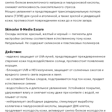
синтез белков внеклеточного матрикса и гиалуроновой кислоты,
снижают интенсивность окислительного стресса.
Мощно увлажняет и предотвращает трансэпидермальную потерю
влаги (ТЭПВ) для сухой и атопичной, а также зрелой и увядающей
кожи; противостоит повреждениям кожи до и после загара.
Skincolor 8-Medio Escuro
Оксиды железа: красный, желтый и черный — пигменты для
настройки системы соответствия естественному тону кожи.
Натуральный. Не содержит силиконов и пластиковых полимеров.
Действие:
- надежно защищает от UVA-лучей, предотвращает преждевременное
старение кожи под воздействием солнца, противостоит появлению
морщин.
- блокирует UVB и HEV-излучения, защищает от солнечных ожогов и
вредного синего света экранов и ламп.
- не оставляет белых следов, подстраивается под тон кожи, придает
естественное сияние.
- водостойкость и длительное увлажнение. Устойчивое покрытие,
удерживает влагу и смягчает кожу даже при контакте с водой, не
плывет от пота.
- нейтрализует свободные радикалы, стимулирует выработку
коллагена и гиалуроновой кислоты, защищает ДНК клеток,
продлевает молодость кожи, активирует синтез белков молодости и