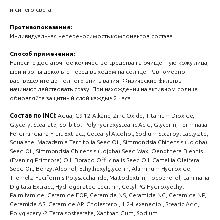
и синего света.
Противопоказания:
Индивидуальная непереносимость компонентов состава
Способ применения:
Нанесите достаточное количество средства на очищенную кожу лица,
шеи и зоны декольте перед выходом на солнце. Равномерно
распределите до полного впитывания. Физические фильтры
начинают действовать сразу. При нахождении на активном солнце
обновляйте защитный слой каждые 2 часа.
Состав по INCI:
Aqua, C9-12 Alkane, Zinc Oxide, Titanium Dioxide,
Glyceryl Stearate, Sorbitol, Polyhydroxystearic Acid, Glycerin, Terminalia
Ferdinandiana Fruit Extract, Cetearyl Alcohol, Sodium Stearoyl Lactylate,
Squalane, Macadamia Ternifolia Seed Oil, Simmondsia Chinensis (Jojoba)
Seed Oil, Simmondsia Chinensis (Jojoba) Seed Wax, Oenothera Biennis
(Evening Primrose) Oil, Borago Off icinalis Seed Oil, Camellia Oleifera
Seed Oil, Benzyl Alcohol, Ethylhexylglycerin, Aluminum Hydroxide,
Tremella Fuciformis Polysaccharide, Maltodextrin, Tocopherol, Laminaria
Digitata Extract, Hydrogenated Lecithin, Cetyl-PG Hydroxyethyl
Palmitamide, Ceramide EOP, Ceramide NS, Ceramide NG, Ceramide NP,
Ceramide AS, Ceramide AP, Cholesterol, 1,2-Hexanediol, Stearic Acid,
Polyglyceryl-2 Tetraisostearate, Xanthan Gum, Sodium