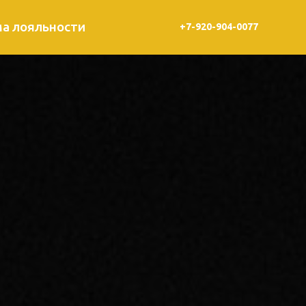
а лояльности
+7-920-904-0077